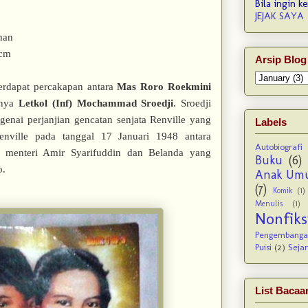
Bila ingin ke
JEJAK SAYA
man
 cm
Arsip Blog
erdapat percakapan antara
Mas Roro Roekmini
inya
Letkol (Inf) Mochammad Sroedji
. Sroedji
genai perjanjian gencatan senjata Renville yang
Labels
enville pada tanggal 17 Januari 1948 antara
Autobiografi
a menteri Amir Syarifuddin dan Belanda yang
Buku
(6)
o.
Anak Um
(7)
Komik
(1)
Menulis
(1)
Nonfi
Pengembanga
Puisi
(2)
Seja
List Bacaa