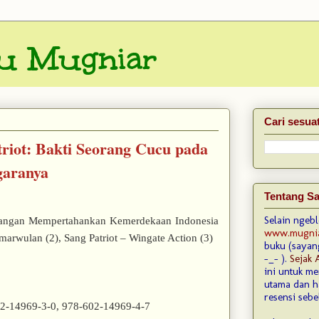
u Mugniar
Cari sesua
triot: Bakti Seorang Cucu pada
garanya
Tentang S
Selain ngeb
juangan Mempertahankan Kemerdekaan Indonesia
www.mugni
amarwulan (2), Sang Patriot – Wingate Action (3)
buku (sayan
-_- ).
Sejak 
ini untuk m
utama dan ha
resensi sebe
2-14969-3-0, 978-602-14969-4-7