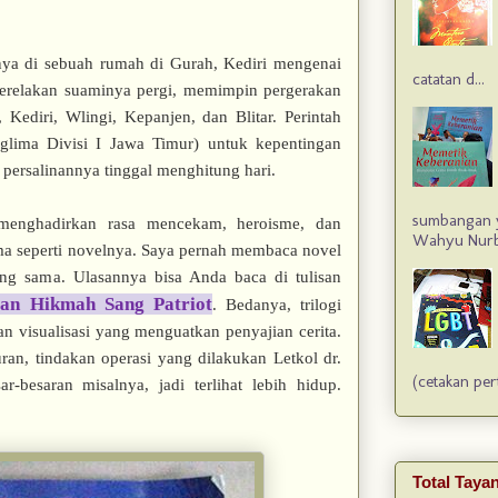
ya di sebuah rumah di Gurah, Kediri mengenai
catatan d...
s merelakan suaminya pergi, memimpin pergerakan
Kediri, Wlingi, Kepanjen, dan Blitar. Perintah
glima Divisi I Jawa Timur) untuk kepentingan
 persalinannya tinggal menghitung hari.
sumbangan 
menghadirkan rasa mencekam, heroisme, dan
Wahyu Nurba
a seperti novelnya. Saya pernah membaca novel
ang sama. Ulasannya bisa Anda baca di tulisan
an Hikmah Sang Patriot
. Bedanya, trilogi
n visualisasi yang menguatkan penyajian cerita.
an, tindakan operasi yang dilakukan Letkol dr.
(cetakan per
-besaran misalnya, jadi terlihat lebih hidup.
Total Tay