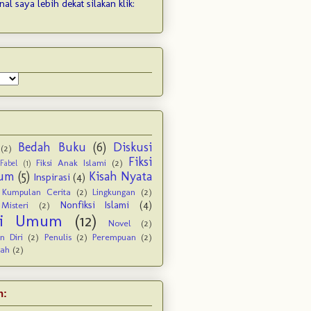
nal saya lebih dekat silakan klik:
Bedah Buku
(6)
Diskusi
(2)
Fiksi
Fiksi Anak Islami
(2)
Fabel
(1)
um
(5)
Kisah Nyata
Inspirasi
(4)
Kumpulan Cerita
(2)
Lingkungan
(2)
Nonfiksi Islami
(4)
Misteri
(2)
ksi Umum
(12)
Novel
(2)
n Diri
(2)
Penulis
(2)
Perempuan
(2)
rah
(2)
n: