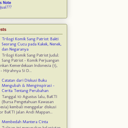
s Note
ijual???
sts
Trilogi Komik Sang Patriot: Bakti
Seorang Cucu pada Kakek, Nenek,
dan Negaranya
Trilogi Komik Sang Patriot Judul:
Sang Patriot – Komik Perjuangan
kan Kemerdekaan Indonesia (1),
– Hijrahnya Si D...
Catatan dari Diskusi Buku
Mengubah & Menginspirasi –
Cerita Tentang Perubahan
Tanggal 10 Agustus lalu, BaKTI
(Bursa Pengetahuan Kawasan
esia) kembali menggelar diskusi
or BaKTI jalan Andi Mappan...
Membedah Mantera Cinta
Tulisan ini merupakan kelanjutan