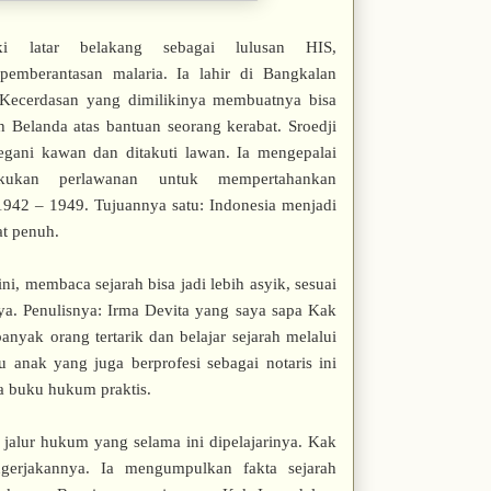
ki latar belakang sebagai lulusan HIS,
pemberantasan malaria. Ia lahir di Bangkalan
 Kecerdasan yang dimilikinya membuatnya bisa
Belanda atas bantuan seorang kerabat. Sroedji
gani kawan dan ditakuti lawan. Ia mengepalai
kukan perlawanan untuk mempertahankan
942 – 1949. Tujuannya satu: Indonesia menjadi
t penuh.
ini, membaca sejarah bisa jadi lebih asyik, sesuai
a. Penulisnya: Irma Devita yang saya sapa Kak
yak orang tertarik dan belajar sejarah melalui
 anak yang juga berprofesi sebagai notaris ini
a buku hukum praktis.
i jalur hukum yang selama ini dipelajarinya. Kak
erjakannya. Ia mengumpulkan fakta sejarah