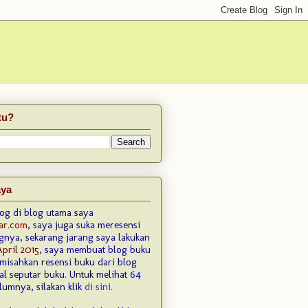
tu?
aya
log di blog utama saya
ar.com
, saya juga suka meresensi
gnya, sekarang jarang saya lakukan
April 2015
, saya membuat blog buku
emisahkan resensi buku dari blog
l seputar buku. Untuk melihat 64
lumnya, silakan klik
di sini
.